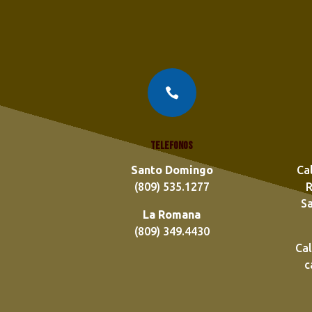

Telefonos
Santo Domingo
Ca
(809) 535.1277
R
S
La Romana
(809) 349.4430
Cal
c