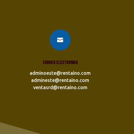

Correo electronico
adminoeste@rentaino.com
admineste@rentaino.com
ventasrd@rentaino.com