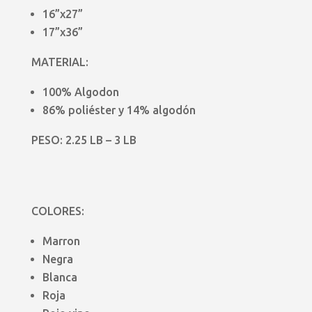
16”x27”
17”x36”
MATERIAL:
100% Algodon
86% poliéster y 14% algodón
PESO: 2.25 LB – 3 LB
COLORES:
Marron
Negra
Blanca
Roja