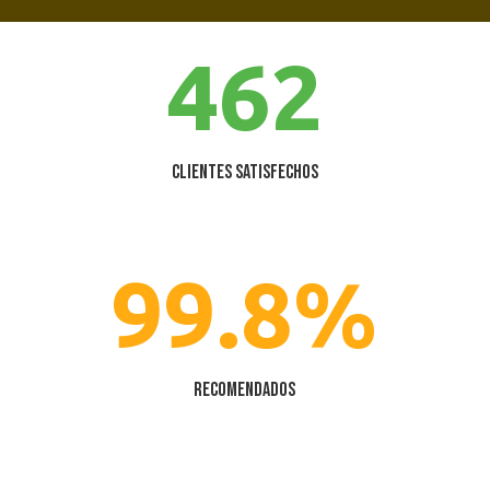
462
Clientes satisfechos
99.8
%
Recomendados